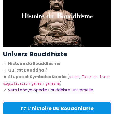
Univers Bouddhiste
🔹
Histoire du Bouddhisme
🔹
Qui est Bouddha ?
🔹
Stupas et Symboles Sacrés
(
,
stupa
fleur de lotus
,
,
)
signification
ganesh
ganesha
🔗
vers l’encyclopédie Bouddhiste Universelle
👉 L’histoire Du Bouddhisme