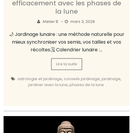
efficacement avec les phases de
la lune
Atelier B
–
mars 3, 2026
🌙 Jardinage lunaire : une méthode naturelle pour
mieux synchroniser vos semis, vos tailles et vos
récoltes.🗓️ Calendrier lunaire :...
Lire la suite
astrologie et jardinage
,
conseils jardinage
,
jardinage
,
jardiner avec la lune
,
phases de la lune