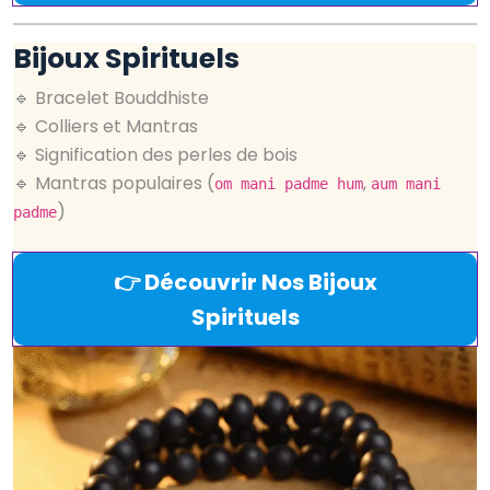
Bijoux Spirituels
🔹 Bracelet Bouddhiste
🔹 Colliers et Mantras
🔹 Signification des perles de bois
🔹 Mantras populaires (
,
om mani padme hum
aum mani
)
padme
👉 Découvrir Nos Bijoux
Spirituels