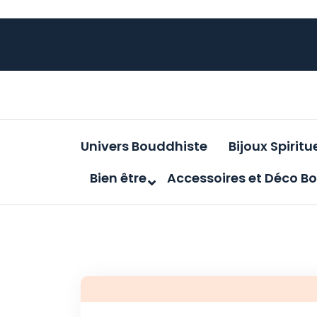
Aller au contenu
latelier-
bouda.fr
Univers Bouddhiste
Bijoux Spiritu
Bien être
Accessoires et Déco B