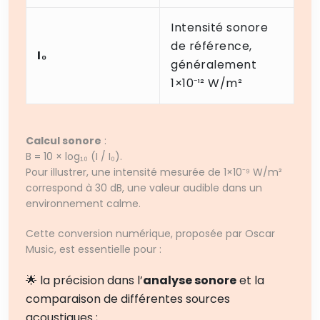
Intensité sonore
de référence,
I₀
généralement
1×10⁻¹² W/m²
Calcul sonore
:
B = 10 × log₁₀ (I / I₀).
Pour illustrer, une intensité mesurée de 1×10⁻⁹ W/m²
correspond à 30 dB, une valeur audible dans un
environnement calme.
Cette conversion numérique, proposée par Oscar
Music, est essentielle pour :
🌟 la précision dans l’
analyse sonore
et la
comparaison de différentes sources
acoustiques ;