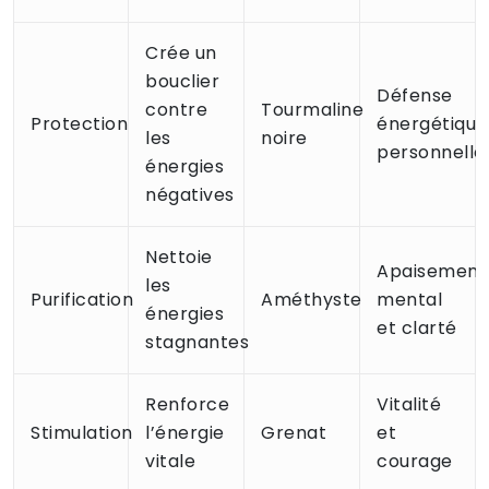
Crée un
bouclier
Défense
contre
Tourmaline
Protection
énergétique
les
noire
personnelle
énergies
négatives
Nettoie
Apaisement
les
Purification
Améthyste
mental
énergies
et clarté
stagnantes
Renforce
Vitalité
Stimulation
l’énergie
Grenat
et
vitale
courage