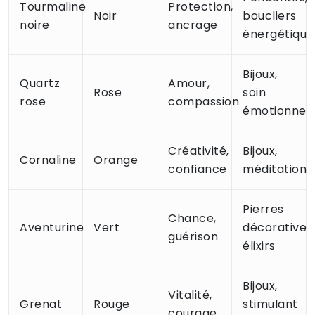
Tourmaline
Protection,
Noir
boucliers
noire
ancrage
énergétique
Bijoux,
Quartz
Amour,
Rose
soin
rose
compassion
émotionnel
Créativité,
Bijoux,
Cornaline
Orange
confiance
méditation
Pierres
Chance,
Aventurine
Vert
décoratives,
guérison
élixirs
Bijoux,
Vitalité,
Grenat
Rouge
stimulant
courage