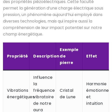
des propriétés piézoélectriques. Cette faculté
permet la génération d’une charge électrique sous
pression, un phénomène aujourd’hui employé dans
diverses technologies, mais qui inspire aussi la
compréhension de leur impact potentiel sur notre
champ énergétique.
Exemple
Propriété
Description
de
Effet
pierre
Influence
la
Harmonie
Vibrations
fréquence
Cristal
émotionnell
énergétiques
vibratoire
de Lune
et
de notre
intuition
aura