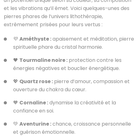
un potentiel unique selon sa couleur, sa composition
et les vibrations qu’il émet. Voici quelques-unes des
pierres phares de l’univers lithothérapie,
extrêmement prisées pour leurs vertus :
💜
Améthyste :
apaisement et méditation, pierre
spirituelle phare du cristal harmonie.
🖤
Tourmaline noire :
protection contre les
énergies négatives et bouclier énergétique.
💖
Quartz rose :
pierre d’amour, compassion et
ouverture du chakra du cœur.
🧡
Cornaline :
dynamise la créativité et la
confiance en soi.
💚
Aventurine :
chance, croissance personnelle
et guérison émotionnelle.